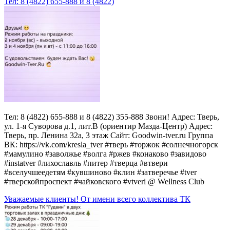
Тел: 8 (4822) 655-888 и 8 (4822)
Тел: 8 (4822) 655-888 и 8 (4822) 355-888 Звони! Адрес: Тверь,
ул. 1-я Суворова д.1, лит.В (ориентир Мазда-Центр) Адрес:
Тверь, пр. Ленина 32а, 3 этаж Сайт: Goodwin-tver.ru Группа
ВК: https://vk.com/kresla_tver #тверь #торжок #солнечногорск
#мамулино #заволжье #волга #ржев #конаково #завидово
#instatver #лихославль #питер #тверца #втвери
#вселучшеедетям #кувшиново #клин #затверечье #tver
#тверскойпроспект #чайковского #vtveri @ Wellness Club
Уважаемые клиенты! От имени всего коллектива ТК